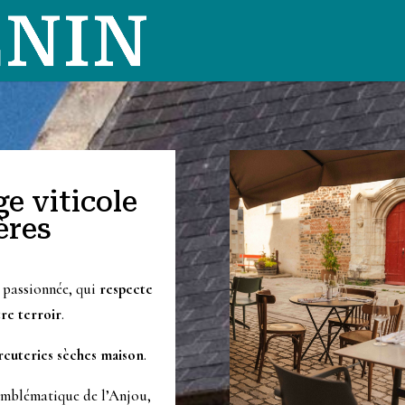
ge viticole
ères
e passionnée, qui
respecte
re terroir
.
rcuteries sèches maison
.
emblématique de l’Anjou,