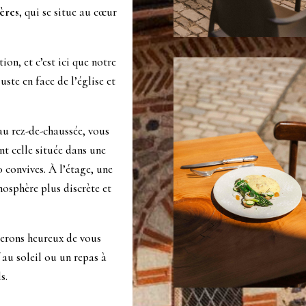
ères
, qui se situe au cœur
tion, et c’est ici que notre
uste en face de l’église et
au rez-de-chaussée, vous
nt celle située dans une
0 convives. À l’étage, une
osphère plus discrète et
 serons heureux de vous
 au soleil ou un repas à
s.