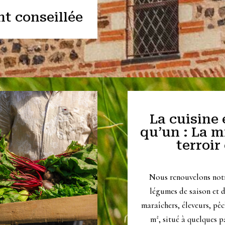
t conseillée
La cuisine 
qu’un : La m
terroir
Nous renouvelons notr
légumes de saison et de
maraîchers, éleveurs, pê
m², situé à quelques p