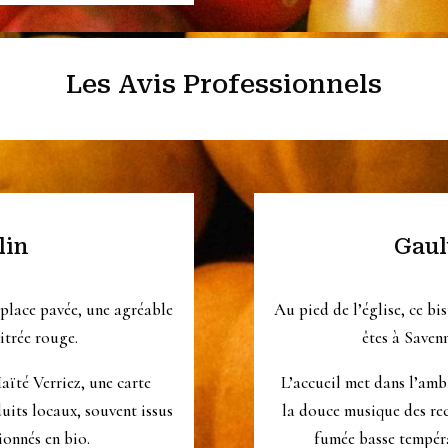
Les Avis Professionnels
lin
Gaul
e place pavée, une agréable
Au pied de l’église, ce bi
itrée rouge.
êtes à Savenn
aïté Verriez, une carte
L’accueil met dans l’amb
uits locaux, souvent issus
la douce musique des rece
ionnés en bio.
fumée basse températ