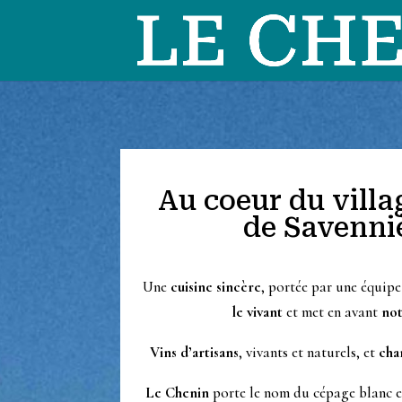
Au coeur du villa
de Savenni
Une
cuisine sincère
, portée par une équip
le vivant
et met en avant
not
Vins d’artisans
, vivants et naturels, et
cha
Le Chenin
porte le nom du cépage blanc 