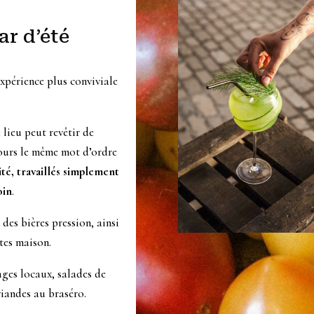
ar d’été
xpérience plus conviviale
 lieu peut revêtir de
jours le même mot d’ordre
ité, travaillés simplement
oin
.
des bières pression, ainsi
ites maison.
ages locaux, salades de
viandes au braséro.