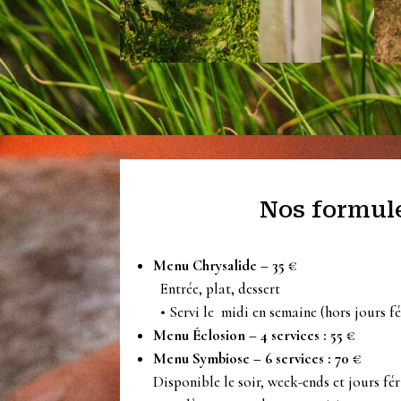
Nos formule
Menu Chrysalide – 35 €
Entrée, plat, dessert
• Servi le midi en semaine (hors jours fé
Menu Éclosion – 4 services : 55 €
Menu Symbiose – 6 services : 70 €
Disponible le soir, week-ends et jours fé