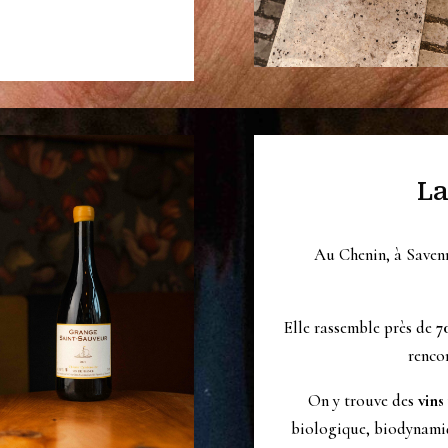
La
Au Chenin, à Savenni
Elle rassemble près de
7
rencon
On y trouve des
vins
biologique, biodynamiq