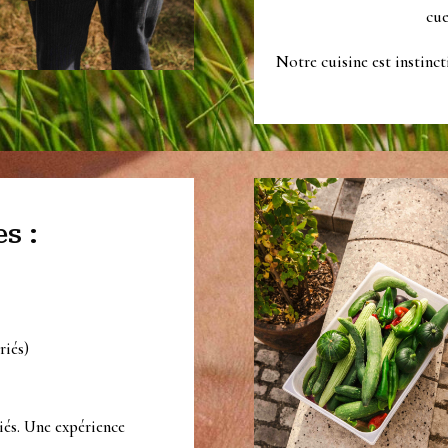
cue
Notre cuisine est instinct
s :
riés)
riés. Une expérience