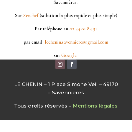
Savennières :
Sur
Zenchef
(solution la plus rapide et plus simple)
Par téléphone au
02 44 01 84 51
par email
lechenin.savennieres@gmail.com
sur
Google
LE CHENIN – 1 Place Simone Veil – 49170
– Savennières
Tous droits réservés –
Mentions légales