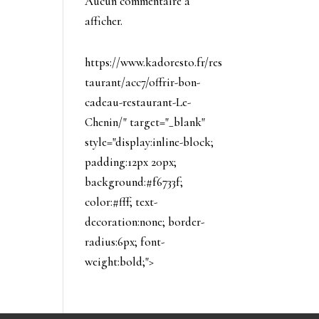
Aucun commentaire à
afficher.
https://www.kadoresto.fr/res
taurant/acc7/offrir-bon-
cadeau-restaurant-Le-
Chenin/" target="_blank"
style="display:inline-block;
padding:12px 20px;
background:#f6733f;
color:#fff; text-
decoration:none; border-
radius:6px; font-
weight:bold;">